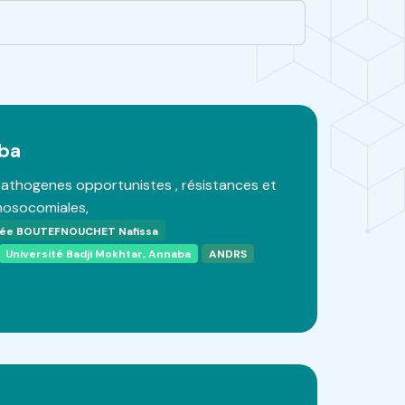
ba
pathogenes opportunistes , résistances et
 nosocomiales,
ée BOUTEFNOUCHET Nafissa
Université Badji Mokhtar, Annaba
ANDRS