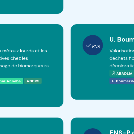
U. Bou
PNR
s métaux lourds et les
Valorisatio
ives chez les
déchets fib
osage de biomarqueurs
décoloratio
ABADLIA 
thar Annaba
ANDRS
U. Boumerd
ENS-P 