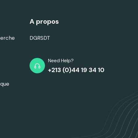
A propos
herche
DGRSDT
Need Help?
+213 (0)44 19 34 10
ique