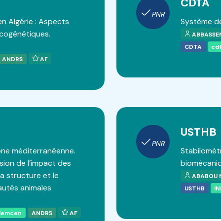
CDTA
PNR
n Algérie : Aspects
Système de
cogénétiques.
ABBASSEN
CDTA
cd
ANDRS
AF
USTHB
PNR
one méditerranéenne.
Stabilométr
ion de l’impact des
biomécaniq
a structure et le
ABABOU N
utés animales
USTHB
IN
Tlemcen
ANDRS
AF