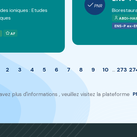
PNR
ides ioniques : Etudes
Biorestaura
iques
ABDI-HAI
ENS-P ex-E
AF
2
3
4
5
6
7
8
9
10
273
27
...
avez plus d'informations , veuillez visitez la plateforme
P