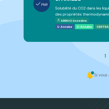
PNR
Solubilité du CO2 dans les liqu
des propriétés thermodynam
ABBACI Azzedine
U. Annaba
U-Annaba
CRSTRA
1
Si vous 