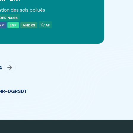
tion des sols pollués
DER Nadia
NP
ENP
ANDRS
AF
4
NR-DGRSDT