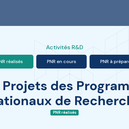
Activités R&D
NR réalisés
PNR en cours
PNR à prépar
Projets des Progra
ationaux de Recherc
PNR réalisés