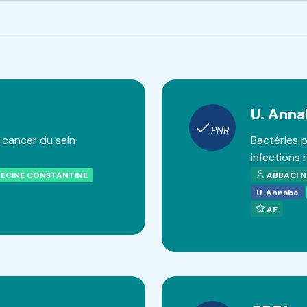
U. Anna
PNR
cancer du sein
Bactéries 
infections
DECINE CONSTANTINE
ABBACI N
U. Annaba
AF