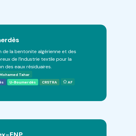
merdès
n de la bentonite algérienne et des
reux de l’industrie textile pour la
n des eaux résiduaires.
Mohamed Tahar
ès
U-Boumerdès
CRSTRA
AF
ex-ENP