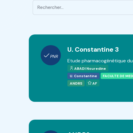
U. Constantine 3
PNR
Etude pharmacogénétique du 
ABADI Nouredine
U. Constantine
FACULTE DE ME
ANDRS
AF