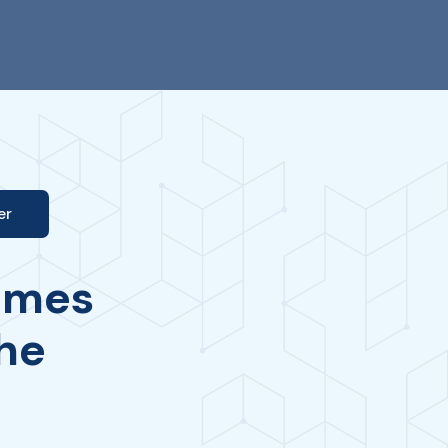
er
mmes
he