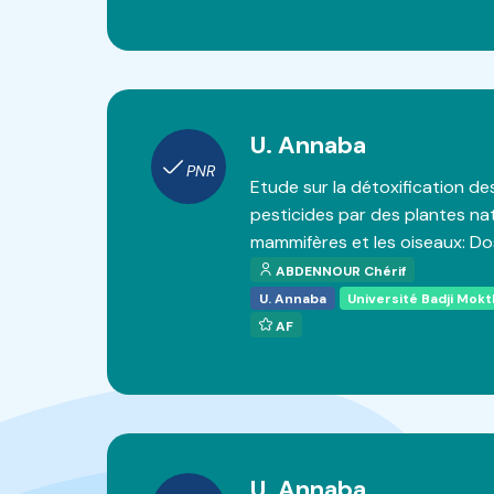
U. Annaba
PNR
Etude sur la détoxification de
pesticides par des plantes nat
mammifères et les oiseaux: D
ABDENNOUR Chérif
U. Annaba
Université Badji Mok
AF
U. Annaba