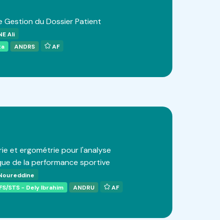
 Gestion du Dossier Patient
E Ali
ta
ANDRS
AF
ie et ergométrie pour l'analyse
ue de la performance sportive
oureddine
FS/STS - Dely Ibrahim
ANDRU
AF