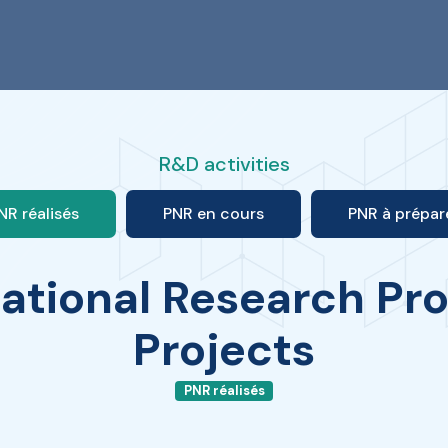
R&D activities
NR réalisés
PNR en cours
PNR à prépar
ational Research Pr
Projects
PNR réalisés