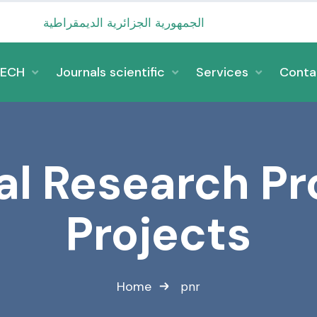
وزارة
TECH
Journals scientific
Services
Conta
al Research P
Projects
Home
pnr