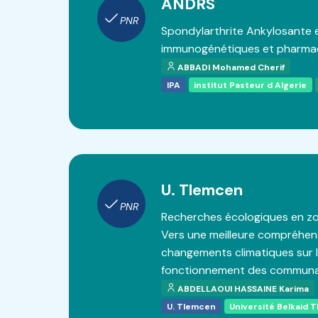
ANDRS
PNR
Spondylarthrite Ankylosante e
immunogénétiques et pharma
ABBADI Mohamed Cherif
IPA
institut Pasteur d Algerie
U. Tlemcen
PNR
Recherches écologiques en z
Vers une meilleure compréhens
changements climatiques sur l
fonctionnement des communa
ABDELLAOUI HASSAINE Karima
U. Tlemcen
Université Belkaid 