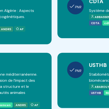
CDTA
PNR
n Algérie : Aspects
Système de
cogénétiques.
ABBASSEN
CDTA
cd
ANDRS
AF
USTHB
PNR
one méditerranéenne.
Stabilométr
ion de l’impact des
biomécaniq
a structure et le
ABABOU N
utés animales
USTHB
IN
Tlemcen
ANDRS
AF