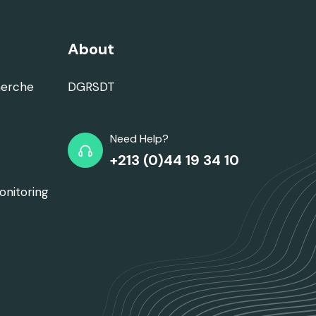
About
herche
DGRSDT
Need Help?
+213 (0)44 19 34 10
onitoring