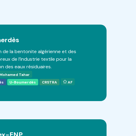
merdès
n de la bentonite algérienne et des
reux de l’industrie textile pour la
n des eaux résiduaires.
Mohamed Tahar
ès
U-Boumerdès
CRSTRA
AF
ex-ENP