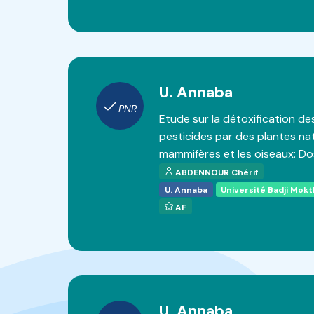
U. Annaba
PNR
Etude sur la détoxification de
pesticides par des plantes nat
mammifères et les oiseaux: D
ABDENNOUR Chérif
U. Annaba
Université Badji Mok
AF
U. Annaba