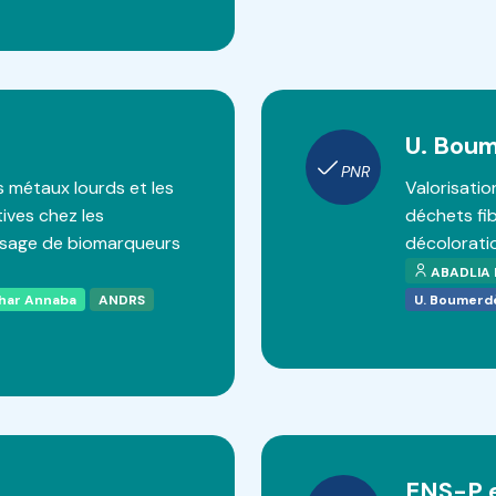
U. Bou
PNR
s métaux lourds et les
Valorisatio
ives chez les
déchets fib
osage de biomarqueurs
décoloratio
ABADLIA 
thar Annaba
ANDRS
U. Boumerd
ENS-P 