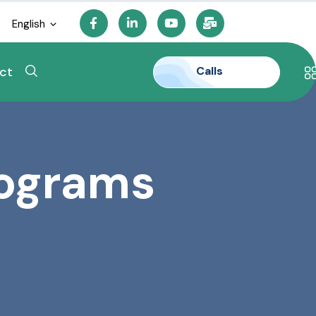
English
Calls
ct
rograms