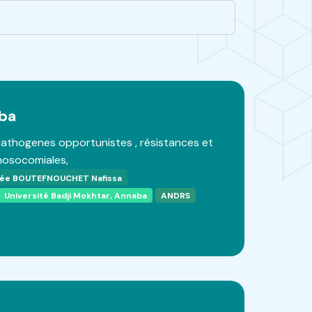
ba
pathogenes opportunistes , résistances et
 nosocomiales,
ée BOUTEFNOUCHET Nafissa
Université Badji Mokhtar, Annaba
ANDRS