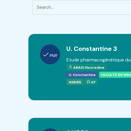
U. Constantine 3
PNR
Etude pharmacogénétique du 
ABADI Nouredine
U. Constantine
FACULTE DE ME
ANDRS
AF