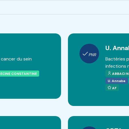
U. Anna
PNR
cancer du sein
Bactéries 
infections
DECINE CONSTANTINE
ABBACI N
U. Annaba
AF