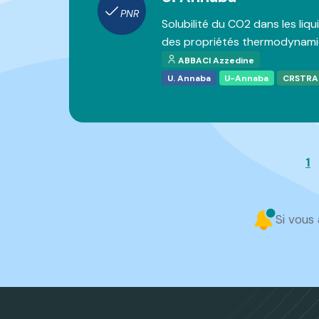
PNR
Solubilité du CO2 dans les liqu
des propriétés thermodynam
ABBACI Azzedine
U. Annaba
U-Annaba
CRSTRA
1
Si vous 