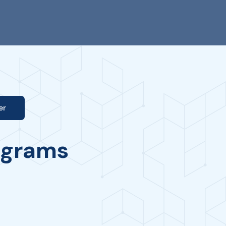
er
ograms