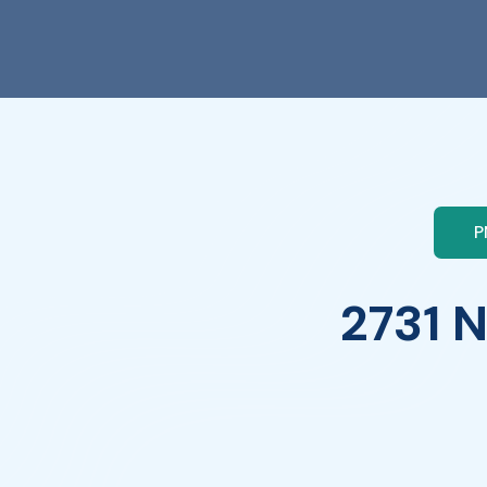
P
2731
N