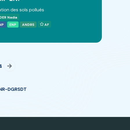
tion des sols pollués
DER Nadia
NP
ENP
ANDRS
AF
4
NR-DGRSDT