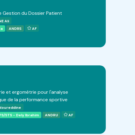
 Gestion du Dossier Patient
E Ali
ta
ANDRS
AF
ie et ergométrie pour l'analyse
ue de la performance sportive
oureddine
FS/STS - Dely Ibrahim
ANDRU
AF