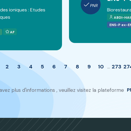
PNR
ides ioniques : Etudes
Biorestaura
iques
ABDI-HAI
ENS-P ex-E
AF
2
3
4
5
6
7
8
9
10
273
27
...
avez plus d'informations , veuillez visitez la plateforme
P