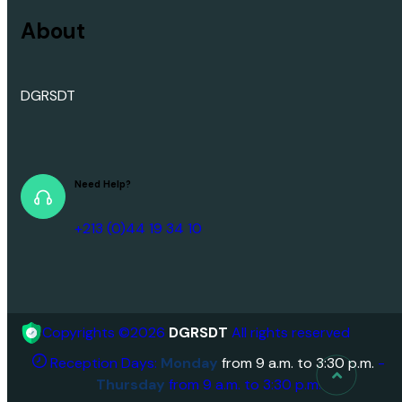
Contact
About
DGRSDT
Need Help?
+213 (0)44 19 34 10
Copyrights ©2026
DGRSDT
All rights reserved
Reception Days:
Monday
from 9 a.m. to 3:30 p.m.
-
Thursday
from 9 a.m. to 3:30 p.m.