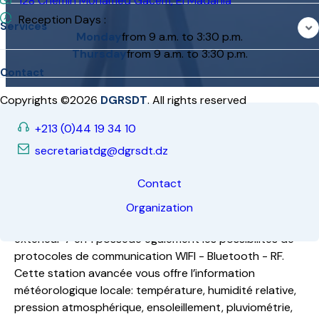
Project Summery
La station agro-météo WIFI professionnelle avec capteur
extérieur 7 en 1 possède également les possibilités de
protocoles de communication WIFI - Bluetooth - RF.
Cette station avancée vous offre l’information
météorologique locale: température, humidité relative,
pression atmosphérique, ensoleillement, pluviométrie,
vitesse du vent, direction du vent. La station vous permet
de suivre la météo confortablement chez vous ou dans