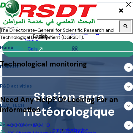
الجمهور
English
Calls
Station agro
météorologique
Home
valorisation