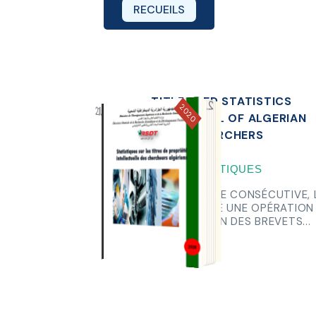
RECUEILS
TITLE DEED STATISTICS
2020
INTELLECTUAL OF ALGERIAN
RESEARCHERS
STATISTIQUES
TÉLÉCHARGER
POUR LA 9ME ANNÉE CONSÉCUTIVE, 
DGRSDT A LANCÉ UNE OPÉRATION
D'IDENTIFICATION DES BREVETS...