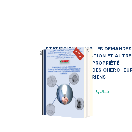
STATISTIQUES SUR LES DEMANDES
2019
BREVETS D’INVENTION ET AUTRE
TITRES DE PROPRIÉTÉ
INTELLECTUELLE DES CHERCHEU
ALGÉRIENS
TÉLÉCHARGER
STATISTIQUES