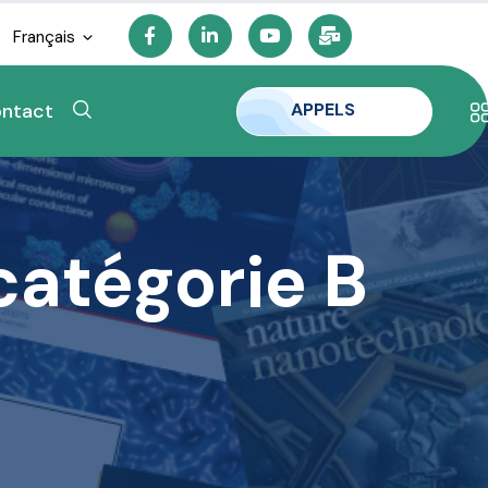
Français
APPELS
ntact
catégorie B