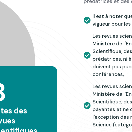
prédatrices et des 
Il est à noter q
vigueur pour les 
Les revues scien
Ministère de l'E
Scientifique, des
prédatrices, ni 
doivent pas pub
conférences,
8
Les revues scien
Ministère de l'E
Scientifique, des
stes des
payantes et ne d
l'exception des
vues
Science (catégor
ientifiques