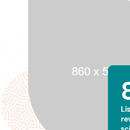
Li
re
sc