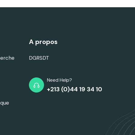
A propos
herche
DGRSDT
Need Help?
+213 (0)44 19 34 10
ique